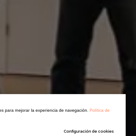
Manage cookies
kies para mejorar la experiencia de navegación.
Política de
We use cookies to provide the best site experience.
Accept All
Configuración de cookies
Cookie Settings